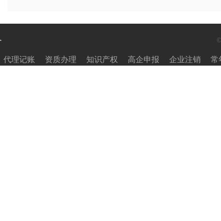
务
代理记账
资质办理
知识产权
高企申报
企业注销
常