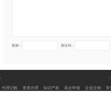
昵称：
验证码：
务
代理记账
资质办理
知识产权
高企申报
企业注销
常