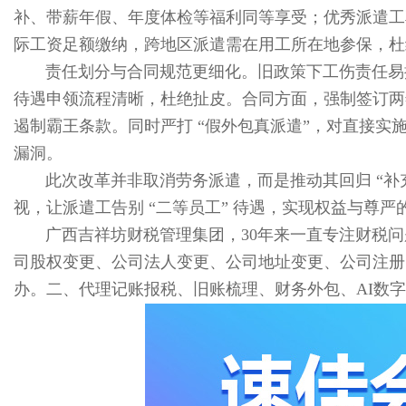
补、带薪年假、年度体检等福利同等享受；优秀派遣工享
际工资足额缴纳，跨地区派遣需在用工所在地参保，杜
责任划分与合同规范更细化。旧政策下工伤责任易
待遇申领流程清晰，杜绝扯皮。合同方面，强制签订两
遏制霸王条款。同时严打 “假外包真派遣”，对直接
漏洞。
此次改革并非取消劳务派遣，而是推动其回归 “补
视，让派遣工告别 “二等员工” 待遇，实现权益与尊严
广西吉祥坊财税管理集团，30年来一直专注财税
司股权变更、公司法人变更、公司地址变更、公司注册
办。二、代理记账报税、旧账梳理、财务外包、AI数