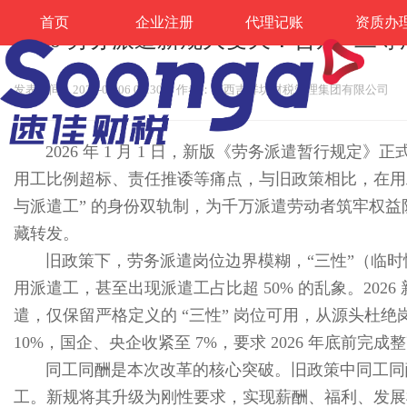
首页
企业注册
代理记账
资质办
2026 劳务派遣新规大变天！告别 “二
发表时间：2026-05-06 09:30
作者：广西吉祥坊财税管理集团有限公司
 2026 年 1 月 1 日，新版《劳
用工比例超标、责任推诿等痛点，与旧政策相比，在用
与派遣工” 的身份双轨制，为千万派遣劳动者筑牢权
藏转发。
旧政策下，劳务派遣岗位边界模糊，“三性”（临
用派遣工，甚至出现派遣工占比超 50% 的乱象。20
遣，仅保留严格定义的 “三性” 岗位可用，从源头杜
10%，国企、央企收紧至 7%，要求 2026 年底前完
同工同酬是本次改革的核心突破。旧政策中同工同
工。新规将其升级为刚性要求，实现薪酬、福利、发展