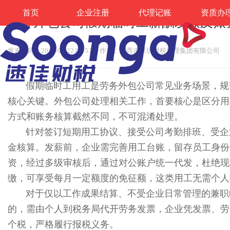
首页
企业注册
代理记账
资质办
劳务外包公司假期临时工薪酬发放及账
发表时间：2026-05-22 08:53
作者：广西吉祥坊财税管理集团有限公司
假期临时工用工是劳务外包公司常见业务场景，规范
核心关键。外包公司处理相关工作，首要核心
方式和账务核算截然不同，不可混淆处理。
针对签订短期用工协议、接受公司考勤排班、受企
金核算。发薪前，企业需完善用工台账，留存员工身份
资，经过多级审核后，通过对公账户统一代发，杜绝现
缴，可享受每月一定额度的免征额，这类用工无需个人
对于仅以工作成果结算、不受企业日常管理的兼职
的，需由个人到税务局代开劳务发票，企业凭发票、劳
个税，严格履行报税义务。