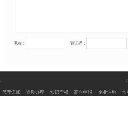
昵称：
验证码：
务
代理记账
资质办理
知识产权
高企申报
企业注销
常